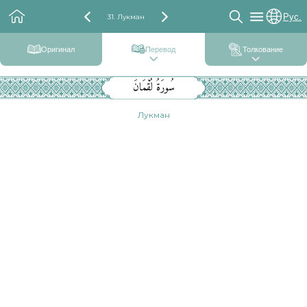
Рус.
31. Лукман
Оригинал
Перевод
Толкование
سُورَةُ لُقْمَانَ
Лукман