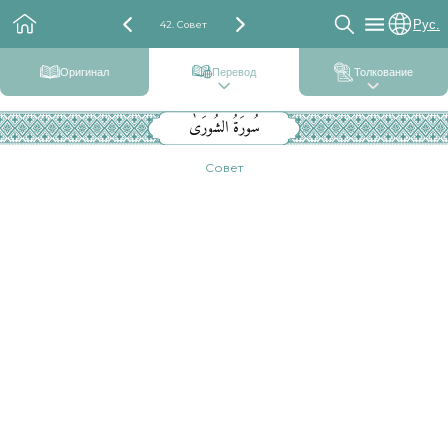
Рус.
42. Совет
Оригинал
Перевод
Толкование
سُورَةُ الشُورَىٰ
Совет