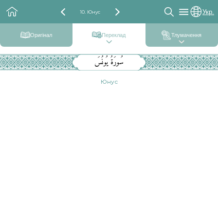
Укр.
10. Юнус
Оригінал
Переклад
Тлумачення
سُورَةُ يُونُسَ
Юнус