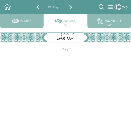
Укр.
10. Юнус
Оригінал
Переклад
Тлумачення
سُورَةُ يُونُسَ
Юнус