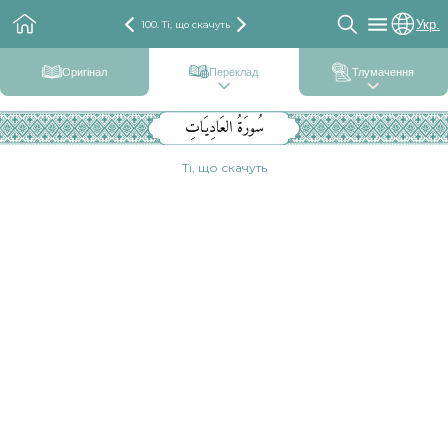
Укр.
100. Ті, що скачуть
Оригінал
Переклад
Тлумачення
سُورَةُ العَادِيَاتِ
Ті, що скачуть