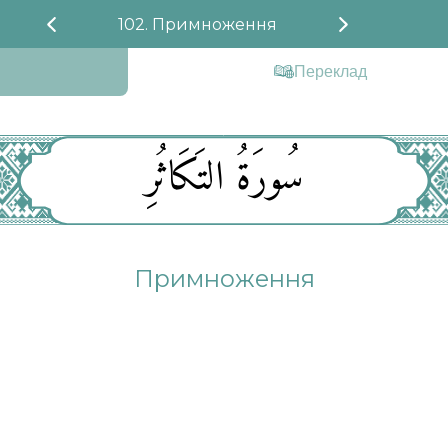
102. Примноження
Переклад
سُورَةُ التَكَاثُرِ
Примноження