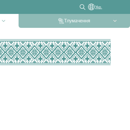
Укр.
Тлумачення