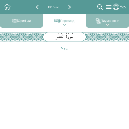
Укр.
103. Час
Оригінал
Переклад
Тлумачення
سُورَةُ العَصْرِ
Час