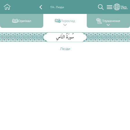
Укр.
114. Люди
Оригінал
Переклад
Тлумачення
سُورَةُ النَاسِ
Люди