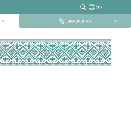
Укр.
Тлумачення