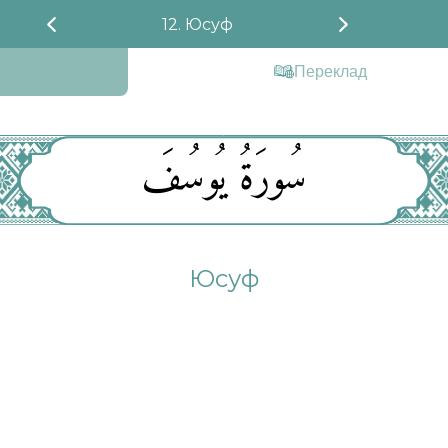
12. Юсуф
Переклад
سُورَةُ يُوسُفَ
Юсуф