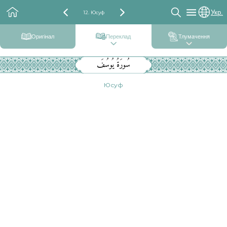
Укр.
12. Юсуф
Оригінал
Переклад
Тлумачення
سُورَةُ يُوسُفَ
Юсуф