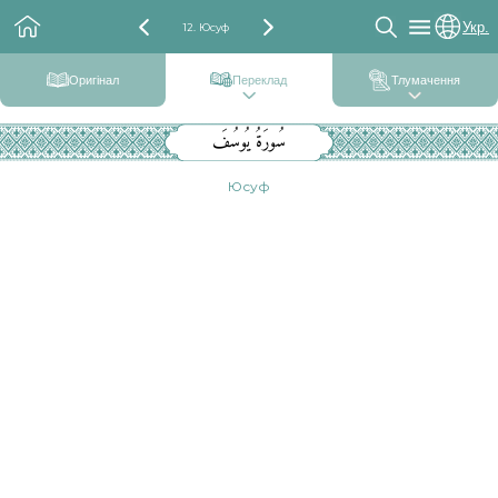
Укр.
12. Юсуф
Оригінал
Переклад
Тлумачення
سُورَةُ يُوسُفَ
Юсуф