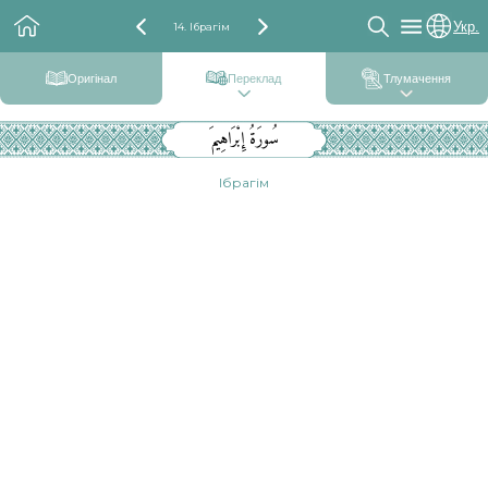
Укр.
14. Ібрагім
Оригінал
Переклад
Тлумачення
سُورَةُ إِبْرَاهِيمَ
Ібрагім