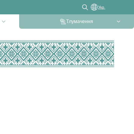
Укр.
Тлумачення