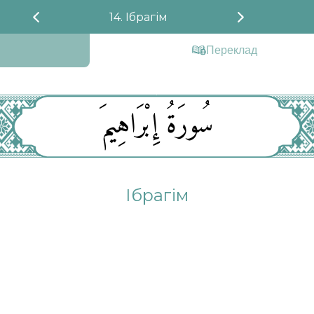
14. Ібрагім
Переклад
سُورَةُ إِبْرَاهِيمَ
Ібрагім