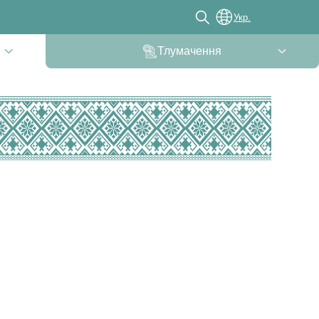
Укр.
Тлумачення