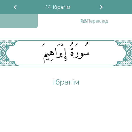
14. Ібрагім
Переклад
سُورَةُ إِبْرَاهِيمَ
Ібрагім