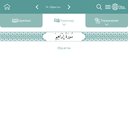
Укр.
14. Ібрагім
Оригінал
Переклад
Тлумачення
سُورَةُ إِبْرَاهِيمَ
Ібрагім