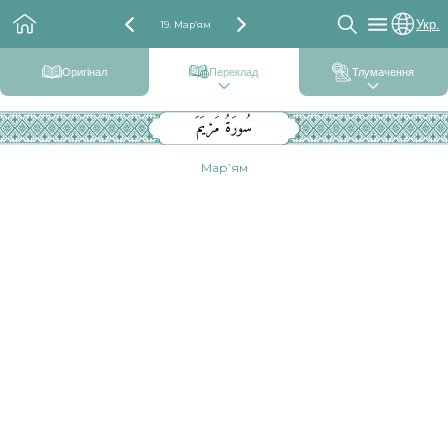
Укр.
19. Мар’ям
Оригінал
Переклад
Тлумачення
سُورَةُ مَرْيَمَ
Мар’ям