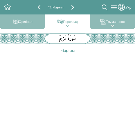
Укр.
19. Мар’ям
Оригінал
Переклад
Тлумачення
سُورَةُ مَرْيَمَ
Мар’ям