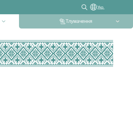
Укр.
Тлумачення