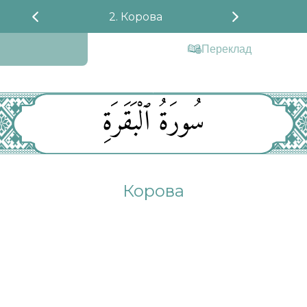
2. Корова
Переклад
سُورَةُ ٱلْبَقَرَةِ
Корова