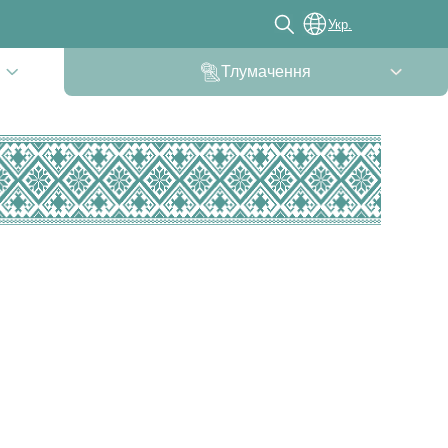
Укр.
Тлумачення