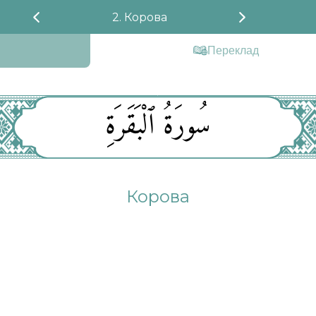
2. Корова
Переклад
سُورَةُ ٱلْبَقَرَةِ
Корова