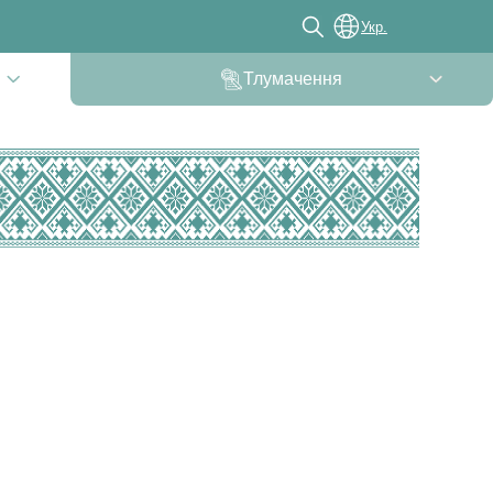
Укр.
Тлумачення