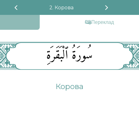
2. Корова
Переклад
سُورَةُ ٱلْبَقَرَةِ
Корова