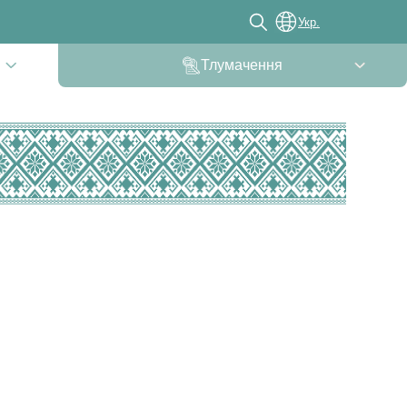
Укр.
Тлумачення