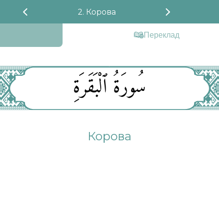
2. Корова
Переклад
سُورَةُ ٱلْبَقَرَةِ
Корова