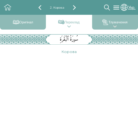
Укр.
2. Корова
Оригінал
Переклад
Тлумачення
سُورَةُ ٱلْبَقَرَةِ
Корова