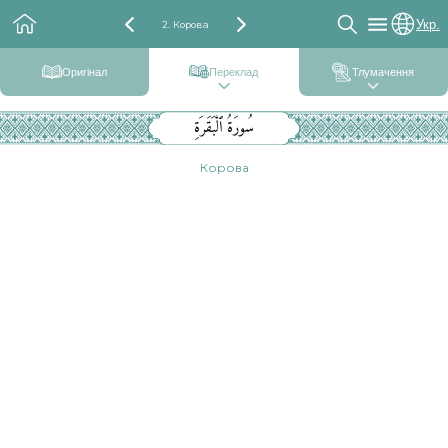
Укр.
2. Корова
Оригінал
Переклад
Тлумачення
سُورَةُ ٱلْبَقَرَةِ
Корова