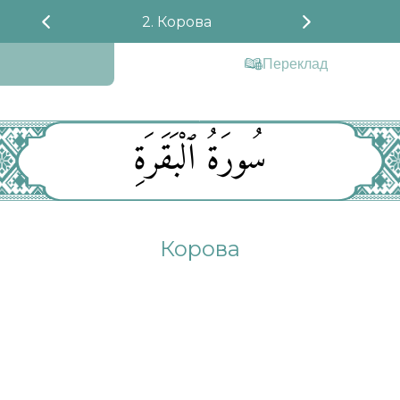
2. Корова
Переклад
سُورَةُ ٱلْبَقَرَةِ
Корова