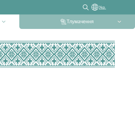
Укр.
Тлумачення