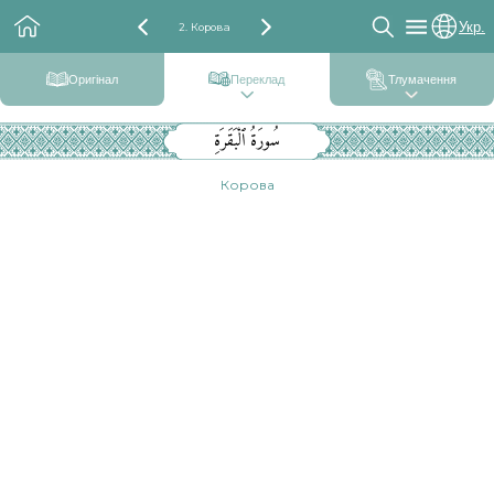
Укр.
2. Корова
Оригінал
Переклад
Тлумачення
سُورَةُ ٱلْبَقَرَةِ
Корова