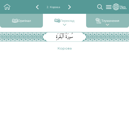
Укр.
2. Корова
Оригінал
Переклад
Тлумачення
سُورَةُ ٱلْبَقَرَةِ
Корова