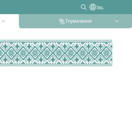
Укр.
Тлумачення