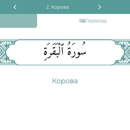
2. Корова
Переклад
سُورَةُ ٱلْبَقَرَةِ
Корова