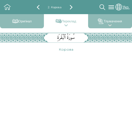
Укр.
2. Корова
Оригінал
Переклад
Тлумачення
سُورَةُ ٱلْبَقَرَةِ
Корова