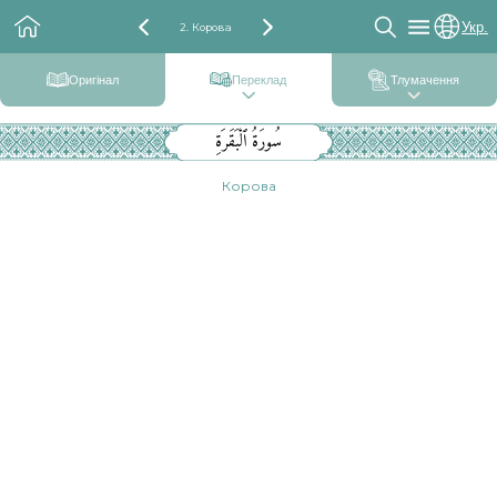
Укр.
2. Корова
Оригінал
Переклад
Тлумачення
سُورَةُ ٱلْبَقَرَةِ
Корова