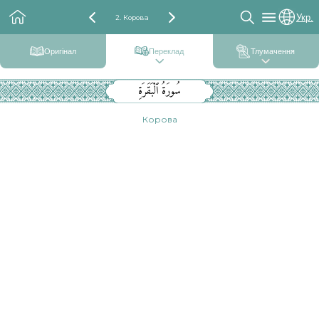
Укр.
2. Корова
Оригінал
Переклад
Тлумачення
سُورَةُ ٱلْبَقَرَةِ
Корова