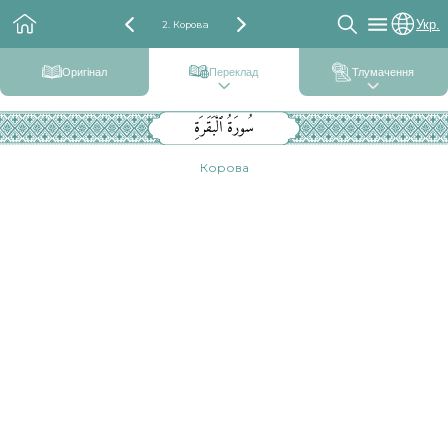
Укр.
2. Корова
Оригінал
Переклад
Тлумачення
سُورَةُ ٱلْبَقَرَةِ
Корова