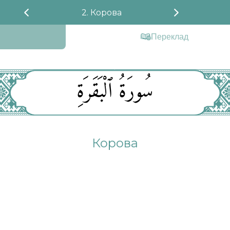
2. Корова
Переклад
سُورَةُ ٱلْبَقَرَةِ
Корова