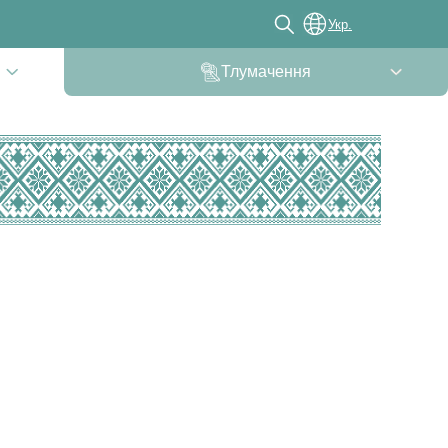
Укр.
Тлумачення