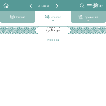
Укр.
2. Корова
Оригінал
Переклад
Тлумачення
سُورَةُ ٱلْبَقَرَةِ
Корова