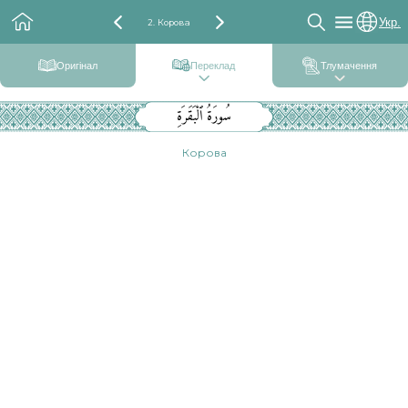
Укр.
2. Корова
Оригінал
Переклад
Тлумачення
سُورَةُ ٱلْبَقَرَةِ
Корова