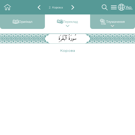
Укр.
2. Корова
Оригінал
Переклад
Тлумачення
سُورَةُ ٱلْبَقَرَةِ
Корова