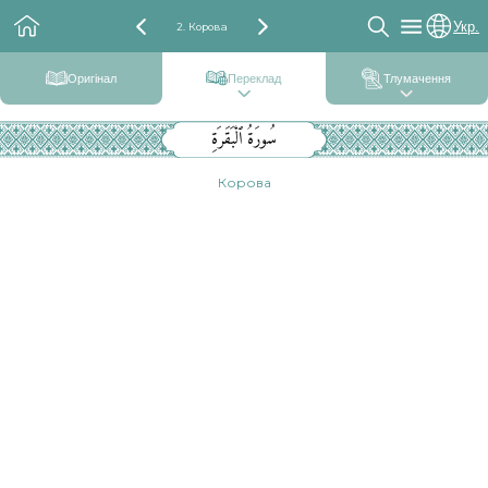
Укр.
2. Корова
Оригінал
Переклад
Тлумачення
سُورَةُ ٱلْبَقَرَةِ
Корова