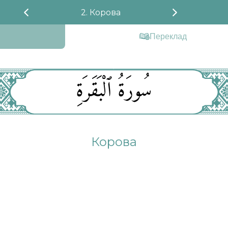
2. Корова
Переклад
سُورَةُ ٱلْبَقَرَةِ
Корова