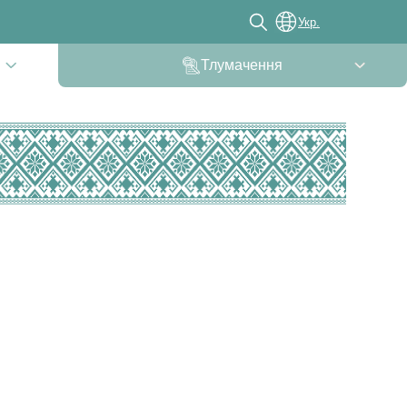
Укр.
Тлумачення