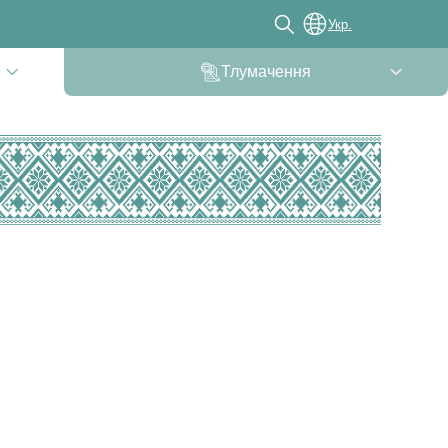
Укр.
Тлумачення