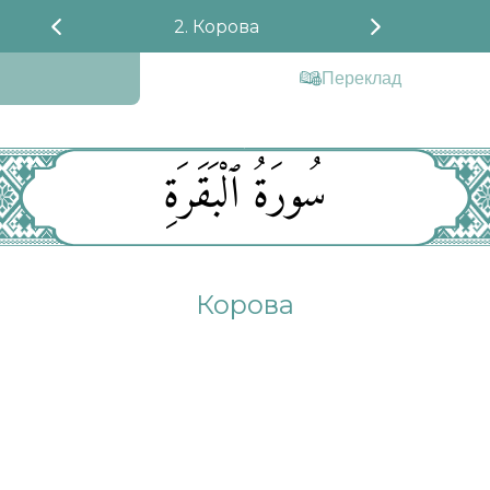
2. Корова
Переклад
سُورَةُ ٱلْبَقَرَةِ
Корова