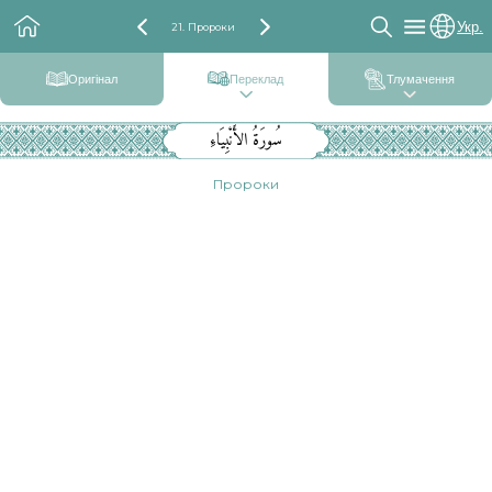
Укр.
21. Пророки
Оригінал
Переклад
Тлумачення
سُورَةُ الأَنْبِيَاءِ
Пророки