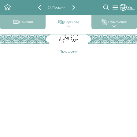
Укр.
21. Пророки
Оригінал
Переклад
Тлумачення
سُورَةُ الأَنْبِيَاءِ
Пророки