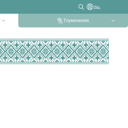
Укр.
Тлумачення