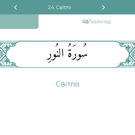
24. Світло
Переклад
سُورَةُ النُورِ
Світло