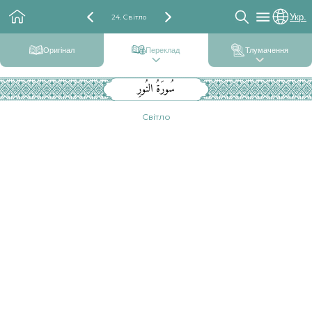
Укр.
24. Світло
Оригінал
Переклад
Тлумачення
سُورَةُ النُورِ
Світло