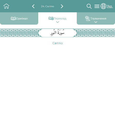
Укр.
24. Світло
Оригінал
Переклад
Тлумачення
سُورَةُ النُورِ
Світло