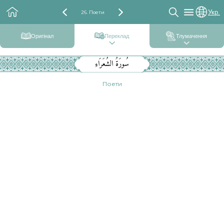
Укр.
26. Поети
Оригінал
Переклад
Тлумачення
سُورَةُ الشُعَرَاءِ
Поети