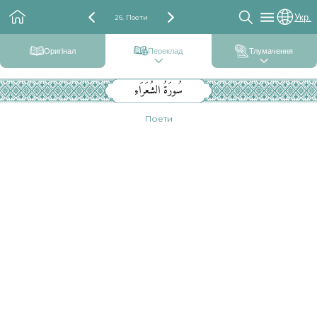
Укр.
26. Поети
Оригінал
Переклад
Тлумачення
سُورَةُ الشُعَرَاءِ
Поети