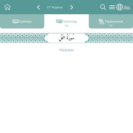
Укр.
27. Мурахи
Оригінал
Переклад
Тлумачення
سُورَةُ النَمْلِ
Мурахи