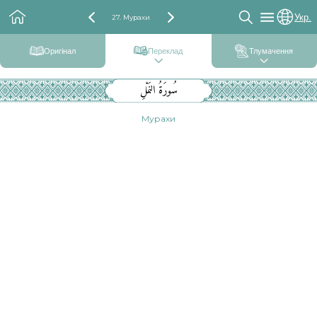
Укр.
27. Мурахи
Оригінал
Переклад
Тлумачення
سُورَةُ النَمْلِ
Мурахи