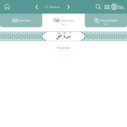
Укр.
27. Мурахи
Оригінал
Переклад
Тлумачення
سُورَةُ النَمْلِ
Мурахи