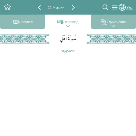
Укр.
27. Мурахи
Оригінал
Переклад
Тлумачення
سُورَةُ النَمْلِ
Мурахи