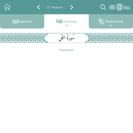
Укр.
27. Мурахи
Оригінал
Переклад
Тлумачення
سُورَةُ النَمْلِ
Мурахи